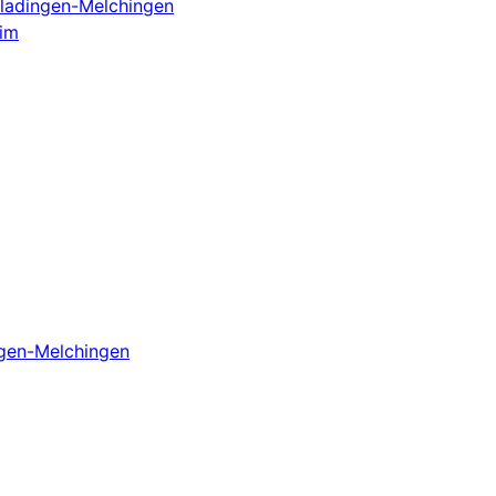
rladingen-Melchingen
eim
ngen-Melchingen