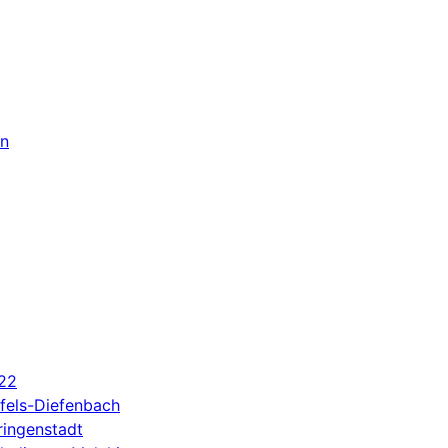
n
022
fels-Diefenbach
ringenstadt