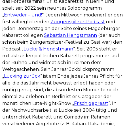
das Förderseminar. Er ist Kabarettist in Berlin und
spielt seit 2022 sein neuntes Soloprogramm
„
Entweder – und!
“. Jeden Mittwoch moderiert er den
festivalbegleitenden
Zungenspitzer-Podcast
und
jeden Donnerstag an der Seite seines Magdeburger
Kabarettkollegen
Sebastian Hengstmann
(der auch
schon beim Zungenspitzer-Festival zu Gast war) den
Podcast „
Lucke & Hengstmann
“. Seit 2005 steht er
mit aktuellen politischen Kabarettprogrammen auf
der Bühne und widmet sich in Reimen dem
Weltgeschehen. Sein Jahresrückblicksprogramm
„
Lucking zurück
“ ist am Ende jedes Jahres Pflicht für
alle, die das Jahr nicht bewusst erlebt haben oder
mutig genug sind, die absurdesten Momente noch
einmal zu erleben. In Berlin ist er Gastgeber der
monatlichen Late-Night-Show „
Frisch gepresst
“. In
der Nachwuchsarbeit ist Lucke seit 2004 tätig und
unterrichtet Kabarett und Comedy im Rahmen
verschiedener Angebote (z. B. Kabarettakademie,