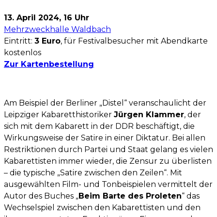
13. April 2024, 16 Uhr
Mehrzweckhalle Waldbach
Eintritt:
3 Euro
, für Festivalbesucher mit Abendkarte
kostenlos
Zur
Kartenbestellung
Am Beispiel der Berliner „Distel“ ver­an­schau­licht der
Leipziger Kabaretthistoriker
Jürgen Klammer
, der
sich mit dem Kabarett in der DDR beschäftigt, die
Wirkungs­weise der Sa­tire in einer Diktatur. Bei allen
Re­striktionen durch Partei und Staat gelang es vielen
Kabarettisten immer wieder, die Zensur zu überlisten
– die typische „Satire zwischen den Zei­len“. Mit
ausgewählten Film- und Tonbeispie­len ver­mittelt der
Autor des Buches „
Beim Barte des Proleten
“ das
Wechselspiel zwischen den Kabarettis­ten und den