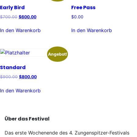
Early Bird
Free Pass
Ursprünglicher
Aktueller
$
700.00
$
600.00
$
0.00
Preis
Preis
war:
ist:
In den Warenkorb
In den Warenkorb
$700.00
$600.00.
Angebot!
Standard
Ursprünglicher
Aktueller
$
900.00
$
800.00
Preis
Preis
war:
ist:
In den Warenkorb
$900.00
$800.00.
Über das Festival
Das erste Wochenende des 4. Zungenspitzer-Festivals